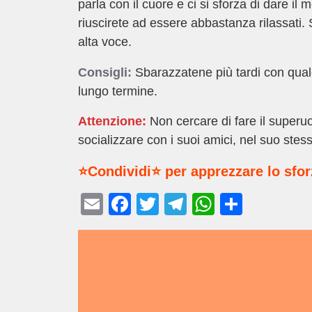
parla con il cuore e ci si sforza di dare il 
riuscirete ad essere abbastanza rilassati. S
alta voce.
Consigli:
Sbarazzatene più tardi con qualcu
lungo termine.
Attenzione:
Non cercare di fare il superu
socializzare con i suoi amici, nel suo ste
⭐Condividi⭐ per apprezzare lo sfo
E
F
T
T
W
C
m
a
wi
el
h
o
ail
c
tt
e
at
n
e
er
gr
s
di
b
a
A
vi