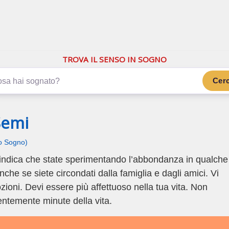
.com
ano di più
TROVA IL SENSO IN SOGNO
Cer
Semi
uo Sogno)
indica che state sperimentando l’abbondanza in qualche
 anche se siete circondati dalla famiglia e dagli amici. Vi
ioni. Devi essere più affettuoso nella tua vita. Non
rentemente minute della vita.