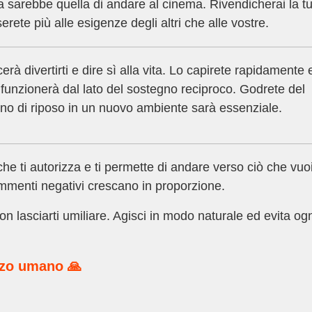
a sarebbe quella di andare al cinema. Rivendicherai la t
erete più alle esigenze degli altri che alle vostre.
rà divertirti e dire sì alla vita. Lo capirete rapidamente 
 funzionerà dal lato del sostegno reciproco. Godrete del
orno di riposo in un nuovo ambiente sarà essenziale.
 ti autorizza e ti permette di andare verso ciò che vuoi
commenti negativi crescano in proporzione.
n lasciarti umiliare. Agisci in modo naturale ed evita og
rzo umano 🙏