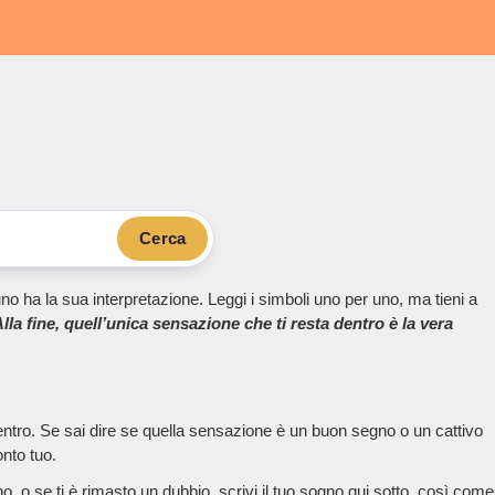
Cerca
no ha la sua interpretazione. Leggi i simboli uno per uno, ma tieni a
lla fine, quell’unica sensazione che ti resta dentro è la vera
dentro. Se sai dire se quella sensazione è un buon segno o un cattivo
onto tuo.
, o se ti è rimasto un dubbio, scrivi il tuo sogno qui sotto, così come