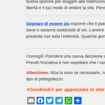
buona opzione per sfuggire alla malinconi
libertà e il tuo modo di vedere la vita. Pens
Sognare di essere zio
esprime che ti piace
bene e saranno soddisfatti di voi. L’amore
presente con tutta l’intensità. Qualche gi
Consigli:
Prendere una nuova decisione che
Prendi l’iniziativa e non aspettare che i 
Attenzione:
Alza la voce se necessario, no
tipo di pettegolezzo.
⭐Condividi⭐ per apprezzare lo sfo
E
F
T
T
W
C