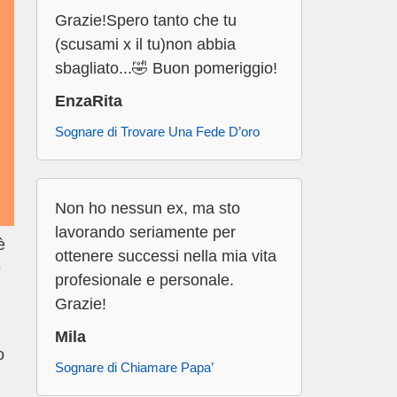
Grazie!Spero tanto che tu
(scusami x il tu)non abbia
sbagliato...🤣 Buon pomeriggio!
EnzaRita
Sognare di Trovare Una Fede D’oro
Non ho nessun ex, ma sto
lavorando seriamente per
è
ottenere successi nella mia vita
e
profesionale e personale.
Grazie!
Mila
o
Sognare di Chiamare Papa’