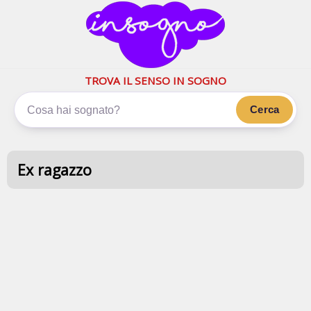
inSogno.com
I sogni significano di più
TROVA IL SENSO IN SOGNO
Cerca
Ex ragazzo