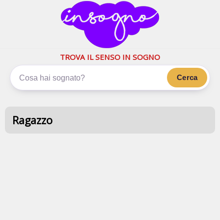
inSogno.com
I sogni significano di più
TROVA IL SENSO IN SOGNO
Cerca
Ragazzo