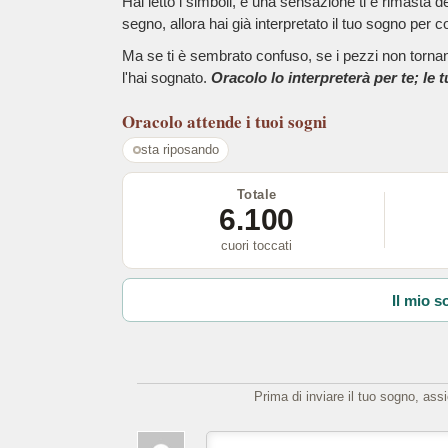
Hai letto i simboli, e una sensazione ti è rimasta 
segno, allora hai già interpretato il tuo sogno per c
Ma se ti è sembrato confuso, se i pezzi non tornano
l'hai sognato.
Oracolo lo interpreterà per te; le 
Oracolo
attende i tuoi sogni
sta riposando
Totale
6.100
cuori toccati
Il mio s
Prima di inviare il tuo sogno, ass