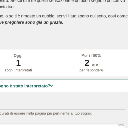
dentro. Se sai dire se quella sensazione è un buon segno o un cattivo
onto tuo.
, o se ti è rimasto un dubbio, scrivi il tuo sogno qui sotto, così come
tue preghiere sono già un grazie.
Oggi
Per il 80%
1
2
ore
sogni interpretati
per rispondere
ogno è stato interpretato?
icurati di essere nella pagina più pertinente al tuo sogno.
1000