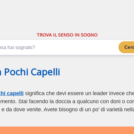
.com
ano di più
TROVA IL SENSO IN SOGNO
Cer
 Pochi Capelli
hi capelli
significa che devi essere un leader invece ch
momento. Stai facendo la doccia a qualcuno con doni o co
e da dove venite. Avete bisogno di un po’ di varietà nell