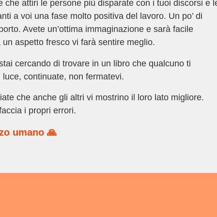
he attiri le persone più disparate con i tuoi discorsi e l
ti a voi una fase molto positiva del lavoro. Un po’ di
porto. Avete un’ottima immaginazione e sarà facile
sa un aspetto fresco vi farà sentire meglio.
stai cercando di trovare in un libro che qualcuno ti
 luce, continuate, non fermatevi.
te che anche gli altri vi mostrino il loro lato migliore.
ccia i propri errori.
rzo umano 🙏