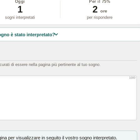
Oggi
Per il 75%
1
2
ore
sogni interpretati
per rispondere
ogno è stato interpretato?
icurati di essere nella pagina più pertinente al tuo sogno.
1000
na per visualizzare in seguito il vostro sogno interpretato.