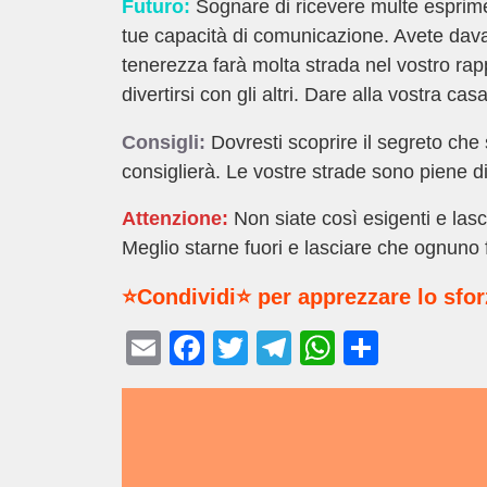
Futuro:
Sognare di ricevere multe esprime c
tue capacità di comunicazione. Avete davan
tenerezza farà molta strada nel vostro rap
divertirsi con gli altri. Dare alla vostra ca
Consigli:
Dovresti scoprire il segreto che 
consiglierà. Le vostre strade sono piene di
Attenzione:
Non siate così esigenti e lascia
Meglio starne fuori e lasciare che ognuno fa
⭐Condividi⭐ per apprezzare lo sfo
E
F
T
T
W
C
m
a
wi
el
h
o
ail
c
tt
e
at
n
e
er
gr
s
di
b
a
A
vi