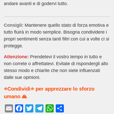
andare avanti e di godervi tutto.
Consigli:
Mantenere quello stato di forza emotiva e
tutto fluirà in modo semplice. Bisogna condividere i
propri sentimenti senza tanti filtri con cui a volte ci si
protegge.
Attenzione:
Prendetevi il vostro tempo in tutto e
non correte o affrettatevi. Evitate di rispondergli allo
stesso modo e chiarite che non siete influenzati
dalle sue opinioni.
⭐Condividi⭐ per apprezzare lo sforzo
umano 🙏
E
F
T
T
W
C