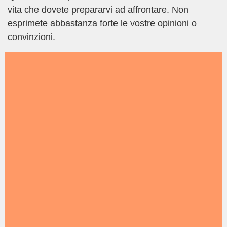
vita che dovete prepararvi ad affrontare. Non
esprimete abbastanza forte le vostre opinioni o
convinzioni.