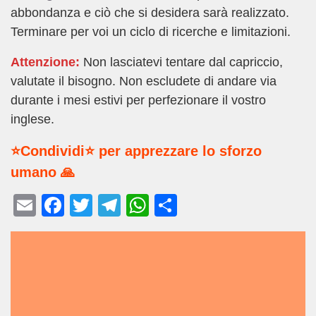
abbondanza e ciò che si desidera sarà realizzato.
Terminare per voi un ciclo di ricerche e limitazioni.
Attenzione:
Non lasciatevi tentare dal capriccio,
valutate il bisogno. Non escludete di andare via
durante i mesi estivi per perfezionare il vostro
inglese.
⭐Condividi⭐ per apprezzare lo sforzo
umano 🙏
E
F
T
T
W
C
m
a
wi
el
h
o
ail
c
tt
e
at
n
e
er
gr
s
di
b
a
A
vi