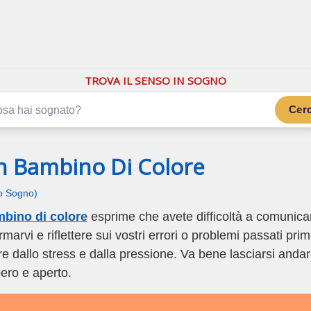
.com
ano di più
TROVA IL SENSO IN SOGNO
Cer
Un Bambino Di Colore
uo Sogno)
mbino di colore
esprime che avete difficoltà a comunica
rmarvi e riflettere sui vostri errori o problemi passati pri
re dallo stress e dalla pressione. Va bene lasciarsi anda
bero e aperto.