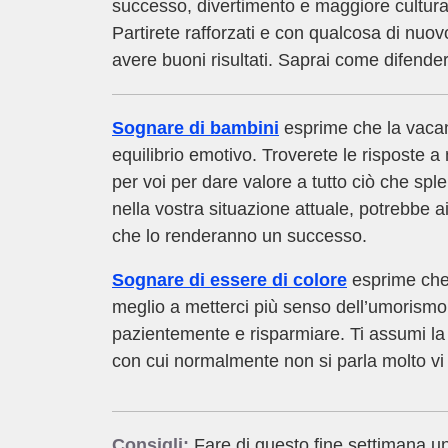
successo, divertimento e maggiore cultura.
Partirete rafforzati e con qualcosa di nuo
avere buoni risultati. Saprai come difender
Sognare di bambini
esprime che la vacanza
equilibrio emotivo. Troverete le risposte
per voi per dare valore a tutto ciò che spl
nella vostra situazione attuale, potrebbe a
che lo renderanno un successo.
Sognare di essere di colore
esprime che 
meglio a metterci più senso dell’umorismo
pazientemente e risparmiare. Ti assumi la 
con cui normalmente non si parla molto v
Consigli:
Fare di questo fine settimana un