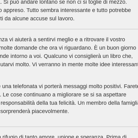
 Si può andare lontano se non ci si toglie di mezzo.
vo appreso. Tutto sembra interessante e tutto potrebbe
ti da alcune accuse sul lavoro.
 vi aiuterà a sentirvi meglio e a ritrovare il vostro
 a molte domande che ora vi riguardano. È un buon giorno
ende intorno a voi. Qualcuno vi consiglierà un libro che,
iutarvi molto. Vi verranno in mente molte idee interessant
una telefonata vi porterà messaggi molto positivi. Faret
. Le cose continuano a migliorare se si sa aspettare
responsabilità della tua felicità. Un membro della famigl
i sorprenderà piacevolmente.
 rifugio di tanto amore, unione e speranza. Prima di