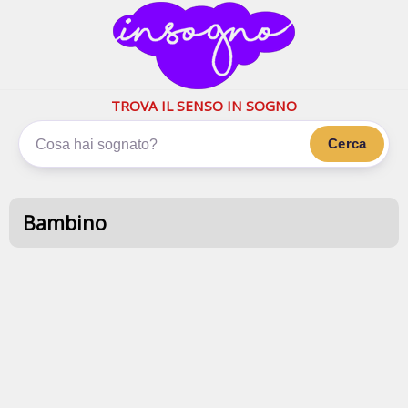
inSogno.com
I sogni significano di più
TROVA IL SENSO IN SOGNO
Cerca
Bambino