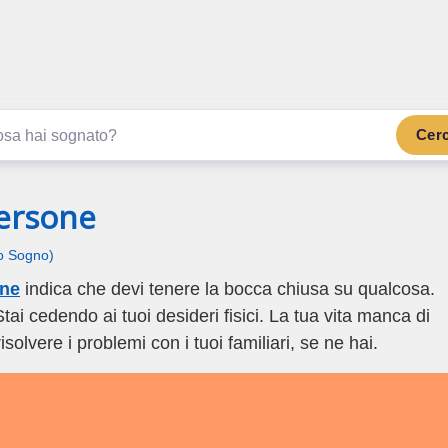
.com
ano di più
Cer
ersone
uo Sogno)
one
indica che devi tenere la bocca chiusa su qualcosa.
Stai cedendo ai tuoi desideri fisici. La tua vita manca di
solvere i problemi con i tuoi familiari, se ne hai.