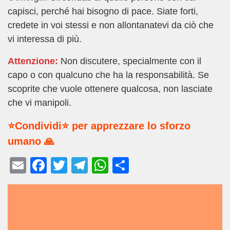
capisci, perché hai bisogno di pace. Siate forti,
credete in voi stessi e non allontanatevi da ciò che
vi interessa di più.
Attenzione:
Non discutere, specialmente con il
capo o con qualcuno che ha la responsabilità. Se
scoprite che vuole ottenere qualcosa, non lasciate
che vi manipoli.
⭐Condividi⭐ per apprezzare lo sforzo
umano 🙏
E
F
T
T
W
C
m
a
wi
el
h
o
ail
c
tt
e
at
n
e
er
gr
s
di