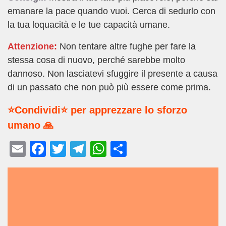
emanare la pace quando vuoi. Cerca di sedurlo con
la tua loquacità e le tue capacità umane.
Attenzione:
Non tentare altre fughe per fare la
stessa cosa di nuovo, perché sarebbe molto
dannoso. Non lasciatevi sfuggire il presente a causa
di un passato che non può più essere come prima.
⭐Condividi⭐ per apprezzare lo sforzo
umano 🙏
E
F
T
T
W
C
m
a
wi
el
h
o
ail
c
tt
e
at
n
e
er
gr
s
di
b
a
A
vi