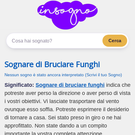
inSogno.com
I sogni significano di più
Cerca
Sognare di Bruciare Funghi
Nessun sogno è stato ancora interpretato (Scrivi il tuo Sogno)
Significato:
Sognare di bruciare funghi
indica che
potreste aver perso la direzione o aver perso di vista
i vostri obiettivi. Vi lasciate trasportare dal vento
ovunque esso soffia. Potreste esprimere il desiderio
di tornare a casa. Sei stato preso in giro o ne hai
approfittato. Non state dando a un compito
importante la vostra completa attenzione.