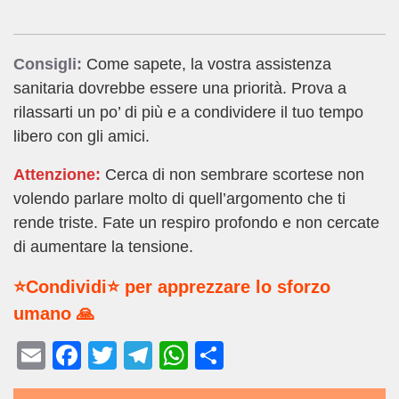
Consigli:
Come sapete, la vostra assistenza
sanitaria dovrebbe essere una priorità. Prova a
rilassarti un po’ di più e a condividere il tuo tempo
libero con gli amici.
Attenzione:
Cerca di non sembrare scortese non
volendo parlare molto di quell’argomento che ti
rende triste. Fate un respiro profondo e non cercate
di aumentare la tensione.
⭐Condividi⭐ per apprezzare lo sforzo
umano 🙏
E
F
T
T
W
C
m
a
wi
el
h
o