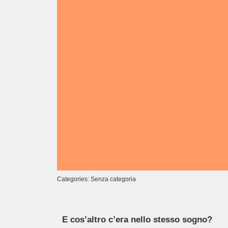
o
p
k
Categories: Senza categoria
E cos’altro c’era nello stesso sogno?