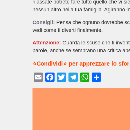
rilassate potrete fare tutto quello che vi si
nessun altro nella tua famiglia. Agiranno in
Consigli:
Pensa che ognuno dovrebbe scegl
vedi come ti diverti finalmente.
Attenzione:
Guarda le scuse che ti invent
parole, anche se sembrano una critica ape
⭐Condividi⭐ per apprezzare lo sfo
E
F
T
T
W
C
m
a
wi
el
h
o
ail
c
tt
e
at
n
e
er
gr
s
di
b
a
A
vi
o
m
p
di