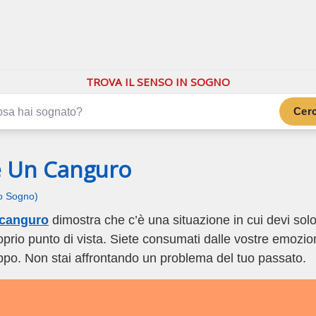
.com
ano di più
TROVA IL SENSO IN SOGNO
Cer
e Un Canguro
uo Sogno)
 canguro
dimostra che c’è una situazione in cui devi sol
roprio punto di vista. Siete consumati dalle vostre emozion
ppo. Non stai affrontando un problema del tuo passato.