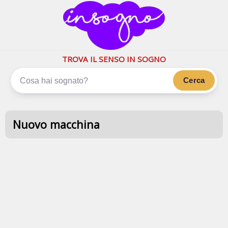
inSogno.com
I sogni significano di più
TROVA IL SENSO IN SOGNO
Cerca
Nuovo macchina