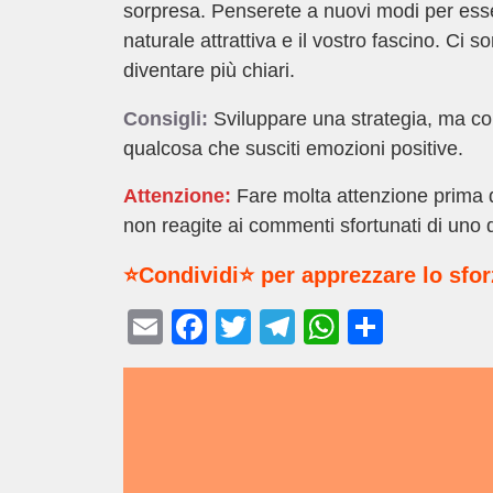
sorpresa. Penserete a nuovi modi per esser
naturale attrattiva e il vostro fascino. Ci
diventare più chiari.
Consigli:
Sviluppare una strategia, ma con
qualcosa che susciti emozioni positive.
Attenzione:
Fare molta attenzione prima di
non reagite ai commenti sfortunati di uno dei
⭐Condividi⭐ per apprezzare lo sfo
E
F
T
T
W
C
m
a
wi
el
h
o
ail
c
tt
e
at
n
e
er
gr
s
di
b
a
A
vi