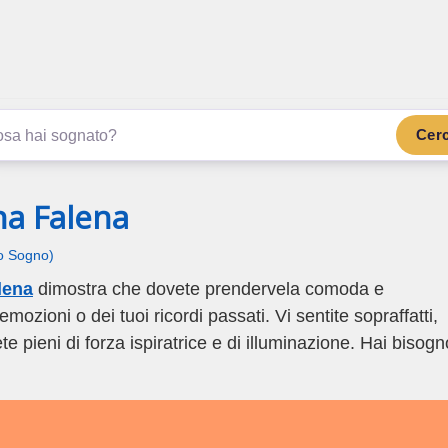
.com
ano di più
Cer
na Falena
uo Sogno)
lena
dimostra che dovete prendervela comoda e
emozioni o dei tuoi ricordi passati. Vi sentite sopraffatti,
te pieni di forza ispiratrice e di illuminazione. Hai bisogn