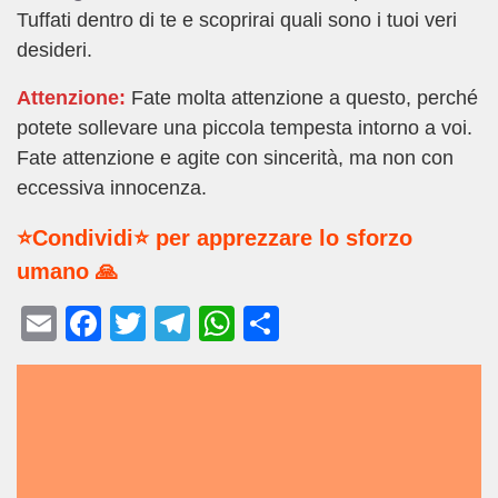
Tuffati dentro di te e scoprirai quali sono i tuoi veri
desideri.
Attenzione:
Fate molta attenzione a questo, perché
potete sollevare una piccola tempesta intorno a voi.
Fate attenzione e agite con sincerità, ma non con
eccessiva innocenza.
⭐Condividi⭐ per apprezzare lo sforzo
umano 🙏
E
F
T
T
W
C
m
a
wi
el
h
o
ail
c
tt
e
at
n
e
er
gr
s
di
b
a
A
vi