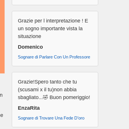
Grazie per l interpretazione ! E
un sogno importante vista la
situazione
Domenico
Sognare di Parlare Con Un Professore
Grazie!Spero tanto che tu
(scusami x il tu)non abbia
on
sbagliato...🤣 Buon pomeriggio!
EnzaRita
he
Sognare di Trovare Una Fede D’oro