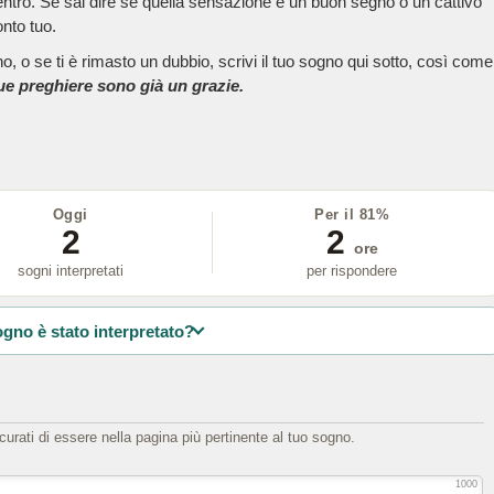
dentro. Se sai dire se quella sensazione è un buon segno o un cattivo
onto tuo.
, o se ti è rimasto un dubbio, scrivi il tuo sogno qui sotto, così come
tue preghiere sono già un grazie.
Oggi
Per il 81%
2
2
ore
sogni interpretati
per rispondere
ogno è stato interpretato?
icurati di essere nella pagina più pertinente al tuo sogno.
1000