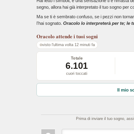
Hai letto i simboli, e una sensazione ti è rimasta 
segno, allora hai già interpretato il tuo sogno per c
Ma se ti è sembrato confuso, se i pezzi non tornano
l'hai sognato.
Oracolo lo interpreterà per te; le 
Oracolo
attende i tuoi sogni
visto l'ultima volta 12 minuti fa
Totale
6.101
cuori toccati
Il mio s
Prima di inviare il tuo sogno, ass