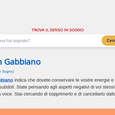
.com
ano di più
TROVA IL SENSO IN SOGNO
Cer
n Gabbiano
uo Sogno)
bbiano
indica che dovete conservare le vostre energie e
subdoli. State pensando agli aspetti negativi di voi stessi
 voce. Stai cercando di sopprimerlo e di cancellarlo dall