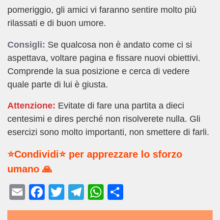
pomeriggio, gli amici vi faranno sentire molto più
rilassati e di buon umore.
Consigli:
Se qualcosa non è andato come ci si
aspettava, voltare pagina e fissare nuovi obiettivi.
Comprende la sua posizione e cerca di vedere
quale parte di lui è giusta.
Attenzione:
Evitate di fare una partita a dieci
centesimi e dires perché non risolverete nulla. Gli
esercizi sono molto importanti, non smettere di farli.
⭐Condividi⭐ per apprezzare lo sforzo
umano 🙏
E
F
T
T
W
C
m
a
wi
el
h
o