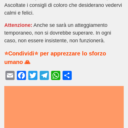
Ascoltate i consigli di coloro che desiderano vedervi
calmi e felici.
Attenzione:
Anche se sarà un atteggiamento
temporaneo, non si dovrebbe superare. In ogni
caso, non essere insistente, non funzionerà.
⭐Condividi⭐ per apprezzare lo sforzo
umano 🙏
E
F
T
T
W
C
m
a
wi
el
h
o
ail
c
tt
e
at
n
e
er
gr
s
di
b
a
A
vi
o
m
p
di