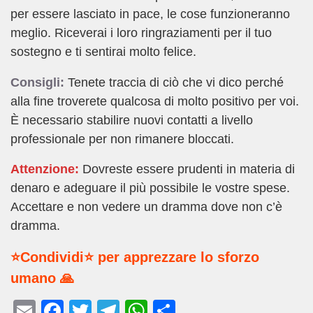
per essere lasciato in pace, le cose funzioneranno
meglio. Riceverai i loro ringraziamenti per il tuo
sostegno e ti sentirai molto felice.
Consigli:
Tenete traccia di ciò che vi dico perché
alla fine troverete qualcosa di molto positivo per voi.
È necessario stabilire nuovi contatti a livello
professionale per non rimanere bloccati.
Attenzione:
Dovreste essere prudenti in materia di
denaro e adeguare il più possibile le vostre spese.
Accettare e non vedere un dramma dove non c’è
dramma.
⭐Condividi⭐ per apprezzare lo sforzo
umano 🙏
E
F
T
T
W
C