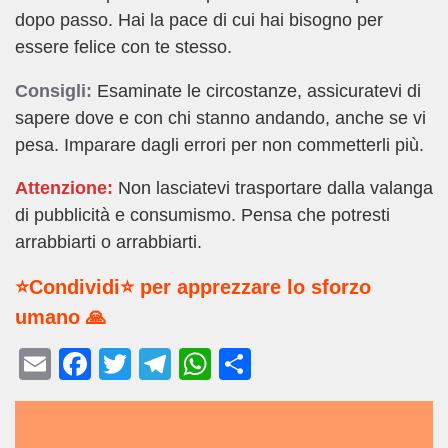
dopo passo. Hai la pace di cui hai bisogno per
essere felice con te stesso.
Consigli:
Esaminate le circostanze, assicuratevi di
sapere dove e con chi stanno andando, anche se vi
pesa. Imparare dagli errori per non commetterli più.
Attenzione:
Non lasciatevi trasportare dalla valanga
di pubblicità e consumismo. Pensa che potresti
arrabbiarti o arrabbiarti.
⭐Condividi⭐ per apprezzare lo sforzo
umano 🙏
E
F
T
T
W
C
m
a
wi
el
h
o
ail
c
tt
e
at
n