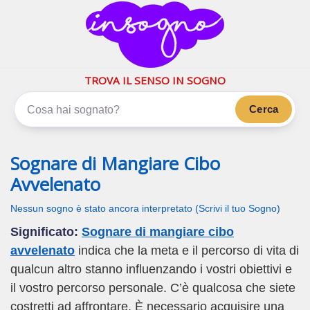
inSogno.com
I sogni significano di più
TROVA IL SENSO IN SOGNO
Cerca
Sognare di Mangiare Cibo
Avvelenato
Nessun sogno è stato ancora interpretato (Scrivi il tuo Sogno)
Significato:
Sognare di mangiare cibo
avvelenato
indica che la meta e il percorso di vita di
qualcun altro stanno influenzando i vostri obiettivi e
il vostro percorso personale. C’è qualcosa che siete
costretti ad affrontare. È necessario acquisire una