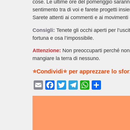
cose. Le ultime ore del pomeriggio sarann
sentimento tra di voi e farete progetti ins
Sarete attenti ai commenti e ai movimenti
Consigli:
Tenete gli occhi aperti per l’usc
fortuna e osa l’impossibile.
Attenzione:
Non preoccuparti perché non 
mangiare la terra di nessuno.
⭐Condividi⭐ per apprezzare lo sfo
E
F
T
T
W
C
m
a
wi
el
h
o
ail
c
tt
e
at
n
e
er
gr
s
di
b
a
A
vi