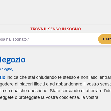
.com
ano di più
TROVA IL SENSO IN SOGNO
Cer
Negozio
uo Sogno)
zio
indica che stai chiudendo te stesso e non lasci entra
a godere di piaceri illeciti e ad abbandonare il vostro sens
iso su qualche questione. State cercando di afferrare l’id
teggete o proteggete la vostra coscienza, la vostra