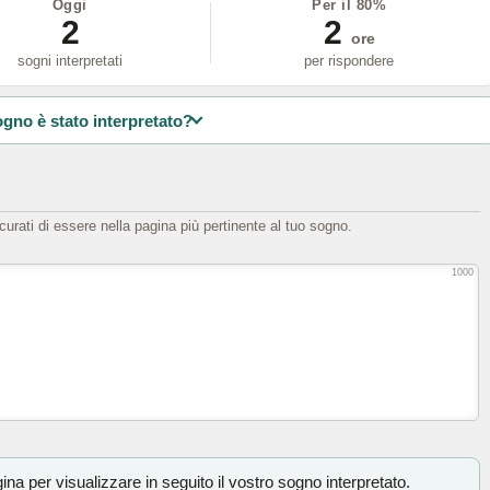
Oggi
Per il 80%
2
2
ore
sogni interpretati
per rispondere
ogno è stato interpretato?
icurati di essere nella pagina più pertinente al tuo sogno.
1000
na per visualizzare in seguito il vostro sogno interpretato.