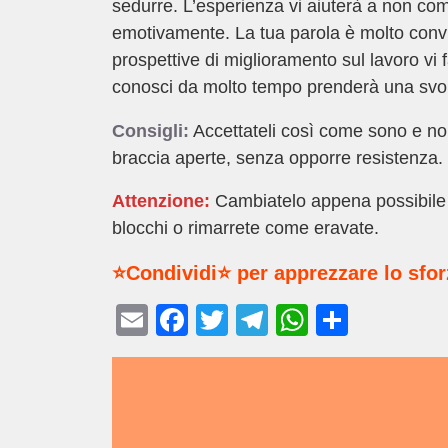
sedurre. L’esperienza vi aiuterà a non comme
emotivamente. La tua parola è molto convin
prospettive di miglioramento sul lavoro v
conosci da molto tempo prenderà una svol
Consigli:
Accettateli così come sono e non
braccia aperte, senza opporre resistenza.
Attenzione:
Cambiatelo appena possibile p
blocchi o rimarrete come eravate.
⭐Condividi⭐ per apprezzare lo sfo
E
F
T
T
W
C
m
a
wi
el
h
o
ail
c
tt
e
at
n
e
er
gr
s
di
b
a
A
vi