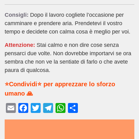
Consigli:
Dopo il lavoro cogliete l’occasione per
camminare e prendere aria. Prendetevi il vostro
tempo e decidete con calma cosa è meglio per voi.
Attenzione:
Stai calmo e non dire cose senza
pensarci due volte. Non dovrebbe importarvi se ora
sembra che non ve la sentiate di farlo o che avete
paura di qualcosa.
⭐Condividi⭐ per apprezzare lo sforzo
umano 🙏
E
F
T
T
W
C
m
a
wi
el
h
o
ail
c
tt
e
at
n
e
er
gr
s
di