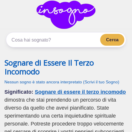
inSogno.com
I sogni significano di più
Cerca
Sognare di Essere Il Terzo
Incomodo
Nessun sogno è stato ancora interpretato (Scrivi il tuo Sogno)
Significato:
Sognare di essere il terzo incomodo
dimostra che stai prendendo un percorso di vita
diverso da quello che avevi pianificato. State
sperimentando una certa inquietudine spirituale
personale. Potreste procedere troppo velocemente
nel cercare di scoprire i vostri pensieri subcoscienti.