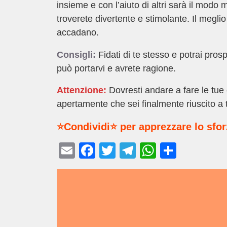
insieme e con l’aiuto di altri sarà il modo m
troverete divertente e stimolante. Il megli
accadano.
Consigli:
Fidati di te stesso e potrai pros
può portarvi e avrete ragione.
Attenzione:
Dovresti andare a fare le tue
apertamente che sei finalmente riuscito a t
⭐Condividi⭐ per apprezzare lo sfo
E
F
T
T
W
C
m
a
wi
el
h
o
ail
c
tt
e
at
n
e
er
gr
s
di
b
a
A
vi