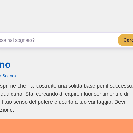
.com
ano di più
Cer
ano
uo Sogno)
sprime che hai costruito una solida base per il successo
ualcuno. Stai cercando di capire i tuoi sentimenti e di
e il tuo senso del potere e usarlo a tuo vantaggio. Devi
zione.