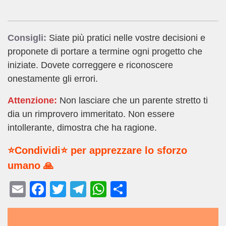
Consigli:
Siate più pratici nelle vostre decisioni e
proponete di portare a termine ogni progetto che
iniziate. Dovete correggere e riconoscere
onestamente gli errori.
Attenzione:
Non lasciare che un parente stretto ti
dia un rimprovero immeritato. Non essere
intollerante, dimostra che ha ragione.
⭐Condividi⭐ per apprezzare lo sforzo
umano 🙏
E
F
T
T
W
C
m
a
wi
el
h
o
ail
c
tt
e
at
n