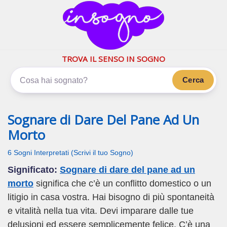
inSogno.com
I sogni significano di più
TROVA IL SENSO IN SOGNO
Cerca
Sognare di Dare Del Pane Ad Un
Morto
6 Sogni Interpretati (Scrivi il tuo Sogno)
Significato:
Sognare di dare del pane ad un
morto
significa che c’è un conflitto domestico o un
litigio in casa vostra. Hai bisogno di più spontaneità
e vitalità nella tua vita. Devi imparare dalle tue
delusioni ed essere semplicemente felice. C’è una