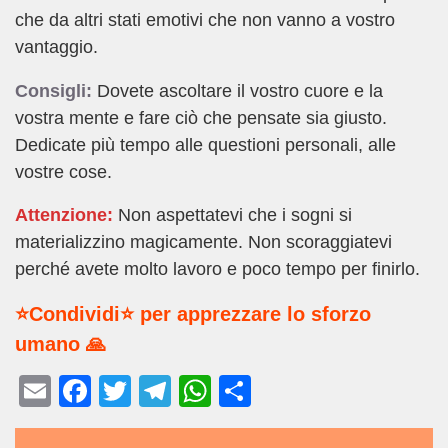
che da altri stati emotivi che non vanno a vostro
vantaggio.
Consigli:
Dovete ascoltare il vostro cuore e la
vostra mente e fare ciò che pensate sia giusto.
Dedicate più tempo alle questioni personali, alle
vostre cose.
Attenzione:
Non aspettatevi che i sogni si
materializzino magicamente. Non scoraggiatevi
perché avete molto lavoro e poco tempo per finirlo.
⭐Condividi⭐ per apprezzare lo sforzo
umano 🙏
E
F
T
T
W
C
m
a
wi
el
h
o