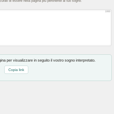
icurati di essere nella pagina più pertinente al tuo sogno.
1000
na per visualizzare in seguito il vostro sogno interpretato.
Copia link