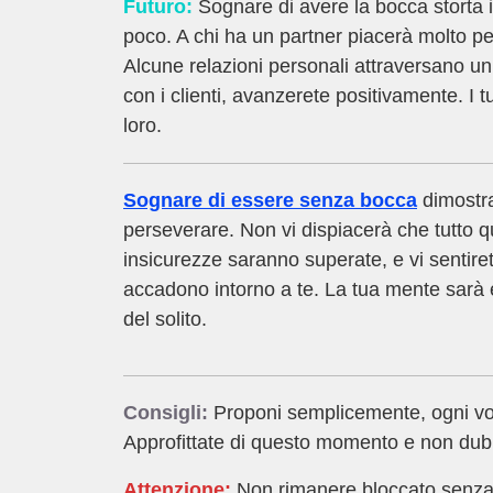
Futuro:
Sognare di avere la bocca storta i
poco. A chi ha un partner piacerà molto p
Alcune relazioni personali attraversano un 
con i clienti, avanzerete positivamente. I tu
loro.
Sognare di essere senza bocca
dimostra
perseverare. Non vi dispiacerà che tutto 
insicurezze saranno superate, e vi sentire
accadono intorno a te. La tua mente sarà 
del solito.
Consigli:
Proponi semplicemente, ogni volta
Approfittate di questo momento e non dubit
Attenzione:
Non rimanere bloccato senza o