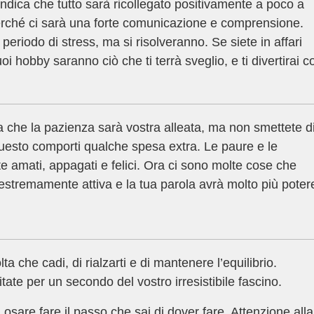
ndica che tutto sarà ricollegato positivamente a poco a
erché ci sarà una forte comunicazione e comprensione.
periodo di stress, ma si risolveranno. Se siete in affari
oi hobby saranno ciò che ti terrà sveglio, e ti divertirai c
 che la pazienza sarà vostra alleata, ma non smettete d
questo comporti qualche spesa extra. Le paure e le
te amati, appagati e felici. Ora ci sono molte cose che
estremamente attiva e la tua parola avrà molto più poter
 che cadi, di rialzarti e di mantenere l’equilibrio.
ate per un secondo del vostro irresistibile fascino.
sare fare il passo che sai di dover fare. Attenzione alla