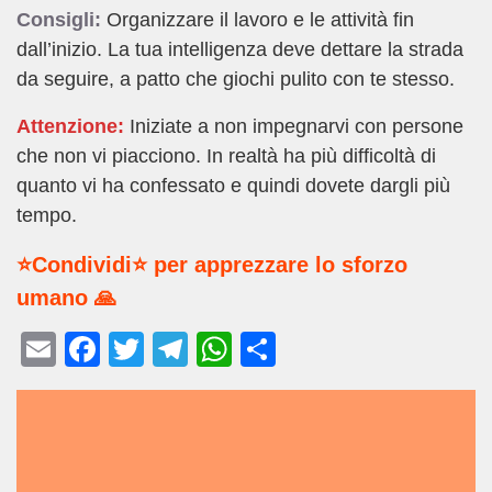
Consigli:
Organizzare il lavoro e le attività fin
dall’inizio. La tua intelligenza deve dettare la strada
da seguire, a patto che giochi pulito con te stesso.
Attenzione:
Iniziate a non impegnarvi con persone
che non vi piacciono. In realtà ha più difficoltà di
quanto vi ha confessato e quindi dovete dargli più
tempo.
⭐Condividi⭐ per apprezzare lo sforzo
umano 🙏
E
F
T
T
W
C
m
a
wi
el
h
o
ail
c
tt
e
at
n
e
er
gr
s
di
b
a
A
vi