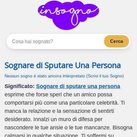
inSogno.com
I sogni significano di più
Cerca
Sognare di Sputare Una Persona
Nessun sogno è stato ancora interpretato (Scrivi il tuo Sogno)
Significato:
Sognare di sputare una persona
esprime che forse speri che un amico possa
comportarsi più come una particolare celebrità. Ti
manca la relazione e la sensazione di sentirti
desiderato. Innalzi un muro di difesa per
nascondere le tue ansie o le tue mancanze. Bisogna
calmarsi in qualche situazione. Ti soffermi su