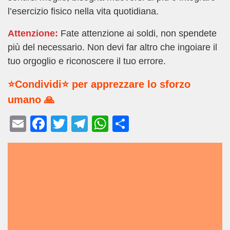
l’esercizio fisico nella vita quotidiana.
Attenzione:
Fate attenzione ai soldi, non spendete
più del necessario. Non devi far altro che ingoiare il
tuo orgoglio e riconoscere il tuo errore.
⭐Condividi⭐ per apprezzare lo sforzo
umano 🙏
E
F
T
T
W
C
m
a
wi
el
h
o
ail
c
tt
e
at
n
e
er
gr
s
di
b
a
A
vi
o
m
p
di
o
p