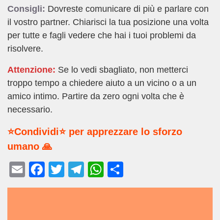
Consigli:
Dovreste comunicare di più e parlare con
il vostro partner. Chiarisci la tua posizione una volta
per tutte e fagli vedere che hai i tuoi problemi da
risolvere.
Attenzione:
Se lo vedi sbagliato, non metterci
troppo tempo a chiedere aiuto a un vicino o a un
amico intimo. Partire da zero ogni volta che è
necessario.
⭐Condividi⭐ per apprezzare lo sforzo
umano 🙏
E
F
T
T
W
C
m
a
wi
el
h
o
ail
c
tt
e
at
n
e
er
gr
s
di