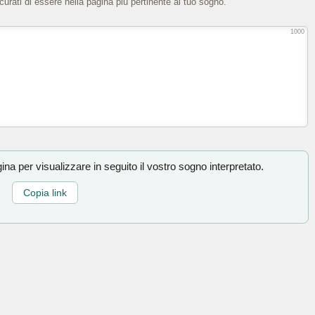
icurati di essere nella pagina più pertinente al tuo sogno.
1000
na per visualizzare in seguito il vostro sogno interpretato.
Copia link