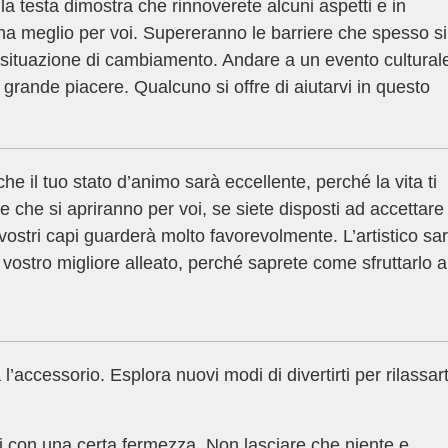
la testa dimostra che rinnoverete alcuni aspetti e in
na meglio per voi. Supereranno le barriere che spesso si
a situazione di cambiamento. Andare a un evento cultural
 grande piacere. Qualcuno si offre di aiutarvi in questo
che il tuo stato d’animo sarà eccellente, perché la vita ti
e che si apriranno per voi, se siete disposti ad accettare 
 vostri capi guarderà molto favorevolmente. L’artistico sa
l vostro migliore alleato, perché saprete come sfruttarlo a
’accessorio. Esplora nuovi modi di divertirti per rilassart
 con una certa fermezza. Non lasciare che niente e