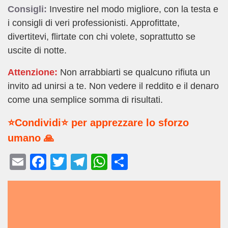
Consigli:
Investire nel modo migliore, con la testa e
i consigli di veri professionisti. Approfittate,
divertitevi, flirtate con chi volete, soprattutto se
uscite di notte.
Attenzione:
Non arrabbiarti se qualcuno rifiuta un
invito ad unirsi a te. Non vedere il reddito e il denaro
come una semplice somma di risultati.
⭐Condividi⭐ per apprezzare lo sforzo
umano 🙏
E
F
T
T
W
C
m
a
wi
el
h
o
ail
c
tt
e
at
n
e
er
gr
s
di
b
a
A
vi