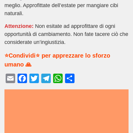
meglio. Approfittate dell’estate per mangiare cibi
naturali.
Attenzione:
Non esitate ad approfittare di ogni
opportunità di cambiamento. Non fate tacere ciò che
considerate un’ingiustizia.
⭐Condividi⭐ per apprezzare lo sforzo
umano 🙏
E
F
T
T
W
C
m
a
wi
el
h
o
ail
c
tt
e
at
n
e
er
gr
s
di
b
a
A
vi
o
m
p
di