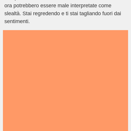
ora potrebbero essere male interpretate come
slealtà. Stai regredendo e ti stai tagliando fuori dai
sentimenti.