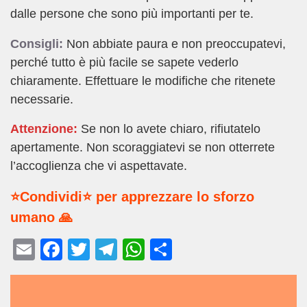
dalle persone che sono più importanti per te.
Consigli:
Non abbiate paura e non preoccupatevi,
perché tutto è più facile se sapete vederlo
chiaramente. Effettuare le modifiche che ritenete
necessarie.
Attenzione:
Se non lo avete chiaro, rifiutatelo
apertamente. Non scoraggiatevi se non otterrete
l’accoglienza che vi aspettavate.
⭐Condividi⭐ per apprezzare lo sforzo
umano 🙏
E
F
T
T
W
C
m
a
wi
el
h
o
ail
c
tt
e
at
n