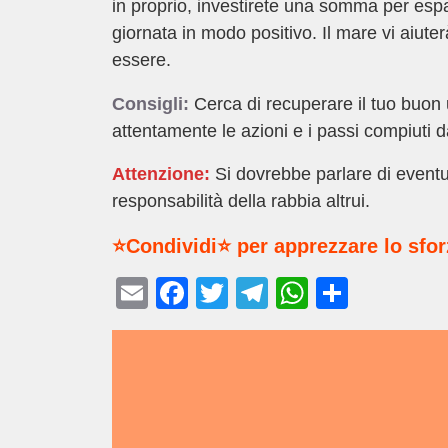
in proprio, investirete una somma per espa
giornata in modo positivo. Il mare vi aiuter
essere.
Consigli:
Cerca di recuperare il tuo buon
attentamente le azioni e i passi compiuti 
Attenzione:
Si dovrebbe parlare di eventu
responsabilità della rabbia altrui.
⭐Condividi⭐ per apprezzare lo sfo
E
F
T
T
W
C
m
a
wi
el
h
o
ail
c
tt
e
at
n
e
er
gr
s
di
b
a
A
vi