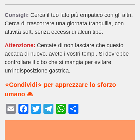
Consigli:
Cerca il tuo lato più empatico con gli altri.
Cerca di trascorrere una giornata tranquilla, con
attività soft, senza eccessi di alcun tipo.
Attenzione:
Cercate di non lasciare che questo
accada di nuovo, avete i vostri tempi. Si dovrebbe
controllare il cibo che si mangia per evitare
un’indisposizione gastrica.
⭐Condividi⭐ per apprezzare lo sforzo
umano 🙏
E
F
T
T
W
C
m
a
wi
el
h
o
ail
c
tt
e
at
n
e
er
gr
s
di