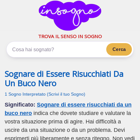
inSogno.com
I sogni significano di più
TROVA IL SENSO IN SOGNO
Cerca
Sognare di Essere Risucchiati Da
Un Buco Nero
1 Sogno Interpretato (Scrivi il tuo Sogno)
Significato:
Sognare di essere risucchiati da un
buco nero
indica che dovete studiare e valutare la
vostra situazione prima di agire. Hai difficoltà a
uscire da una situazione o da un problema. Devi
esprimerti più liberamente e senza ritegno. Non vedi