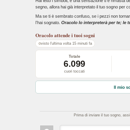
Hai letto i simboli, e una sensazione ti è rimasta 
segno, allora hai già interpretato il tuo sogno per c
Ma se ti è sembrato confuso, se i pezzi non tornano
l'hai sognato.
Oracolo lo interpreterà per te; le 
Oracolo
attende i tuoi sogni
visto l'ultima volta 15 minuti fa
Totale
6.099
cuori toccati
Il mio s
Prima di inviare il tuo sogno, ass