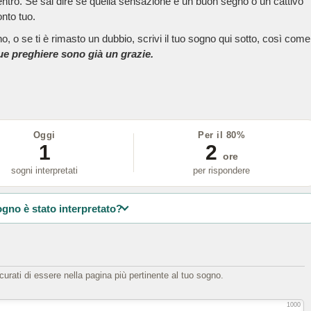
dentro. Se sai dire se quella sensazione è un buon segno o un cattivo
onto tuo.
, o se ti è rimasto un dubbio, scrivi il tuo sogno qui sotto, così come
tue preghiere sono già un grazie.
Oggi
Per il 80%
1
2
ore
sogni interpretati
per rispondere
ogno è stato interpretato?
icurati di essere nella pagina più pertinente al tuo sogno.
1000