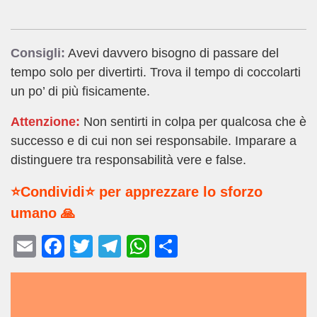
Consigli:
Avevi davvero bisogno di passare del
tempo solo per divertirti. Trova il tempo di coccolarti
un po’ di più fisicamente.
Attenzione:
Non sentirti in colpa per qualcosa che è
successo e di cui non sei responsabile. Imparare a
distinguere tra responsabilità vere e false.
⭐Condividi⭐ per apprezzare lo sforzo
umano 🙏
E
F
T
T
W
C
m
a
wi
el
h
o
ail
c
tt
e
at
n
e
er
gr
s
di