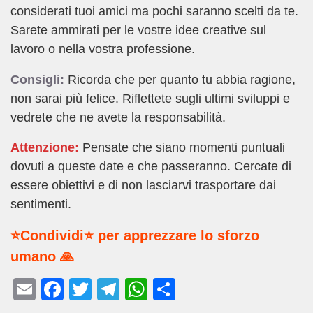
considerati tuoi amici ma pochi saranno scelti da te.
Sarete ammirati per le vostre idee creative sul
lavoro o nella vostra professione.
Consigli:
Ricorda che per quanto tu abbia ragione,
non sarai più felice. Riflettete sugli ultimi sviluppi e
vedrete che ne avete la responsabilità.
Attenzione:
Pensate che siano momenti puntuali
dovuti a queste date e che passeranno. Cercate di
essere obiettivi e di non lasciarvi trasportare dai
sentimenti.
⭐Condividi⭐ per apprezzare lo sforzo
umano 🙏
E
F
T
T
W
C
m
a
wi
el
h
o