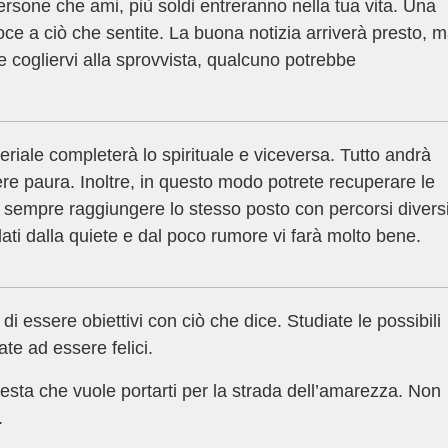
ersone che ami, più soldi entreranno nella tua vita. Una
oce a ciò che sentite. La buona notizia arriverà presto, 
e cogliervi alla sprovvista, qualcuno potrebbe
eriale completerà lo spirituale e viceversa. Tutto andrà
e paura. Inoltre, in questo modo potrete recuperare le
si sempre raggiungere lo stesso posto con percorsi diversi
ati dalla quiete e dal poco rumore vi farà molto bene.
i essere obiettivi con ciò che dice. Studiate le possibili
te ad essere felici.
testa che vuole portarti per la strada dell’amarezza. Non
.