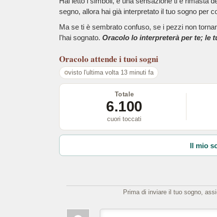
Hai letto i simboli, e una sensazione ti è rimasta 
segno, allora hai già interpretato il tuo sogno per c
Ma se ti è sembrato confuso, se i pezzi non tornano
l'hai sognato.
Oracolo lo interpreterà per te; le 
Oracolo
attende i tuoi sogni
visto l'ultima volta 13 minuti fa
Totale
6.100
cuori toccati
Il mio s
Prima di inviare il tuo sogno, ass