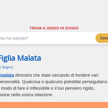
.com
ano di più
TROVA IL SENSO IN SOGNO
Cer
iglia Malata
uo Sogno)
 malata
dimostra che state cercando di fondere vari
a personalità. Qualcosa o qualcuno potrebbe perseguitarvi
 modo di fare è inflessibile e il tuo pensiero rigido.
ione nella vostra relazione.