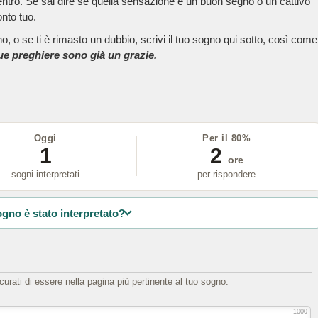
dentro. Se sai dire se quella sensazione è un buon segno o un cattivo
onto tuo.
, o se ti è rimasto un dubbio, scrivi il tuo sogno qui sotto, così come
tue preghiere sono già un grazie.
Oggi
Per il 80%
1
2
ore
sogni interpretati
per rispondere
ogno è stato interpretato?
icurati di essere nella pagina più pertinente al tuo sogno.
1000