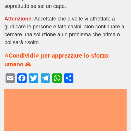
soprattutto se sei un capo.
Attenzione:
Accettate che a volte vi affrettate a
giudicare le persone e fate casini. Non continuare a
cercare una soluzione a un problema che prima o
poi sarà risolto.
⭐Condividi⭐ per apprezzare lo sforzo
umano 🙏
E
F
T
T
W
C
m
a
wi
el
h
o
ail
c
tt
e
at
n
e
er
gr
s
di
b
a
A
vi
o
m
p
di